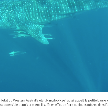
’état du Western Australia était Ningaloo Reef, aussi appelé la petite barriè
t accessible depuis la plage. Il suffit en effet de faire quelques mètres dans