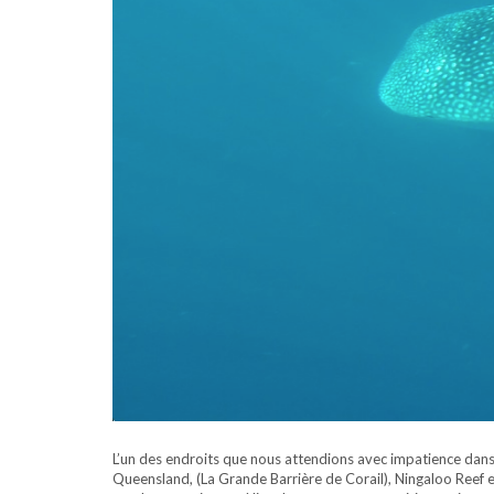
L’un des endroits que nous attendions avec impatience dans l
Queensland, (La Grande Barrière de Corail), Ningaloo Reef es